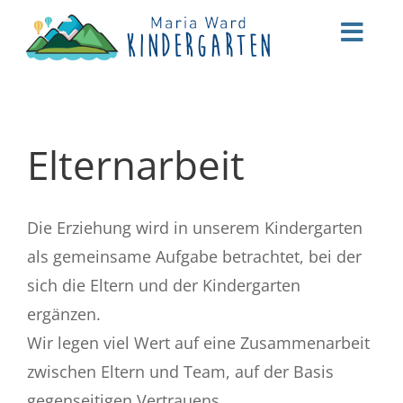
Zum
Inhalt
Toggl
springen
Navig
Startseite
Elternarbeit
Infos
Konzept
Die Erziehung wird in unserem Kindergarten
Aktuelles
als gemeinsame Aufgabe betrachtet, bei der
sich die Eltern und der Kindergarten
Über uns
ergänzen.
Organisatorisches
Wir legen viel Wert auf eine Zusammenarbeit
zwischen Eltern und Team, auf der Basis
Kontakt
gegenseitigen Vertrauens.