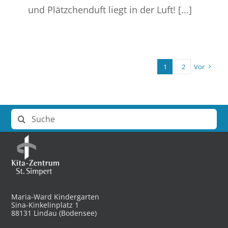
und Plätzchenduft liegt in der Luft! [...]
1
2
Vor
Suche
nach:
Maria-Ward Kindergarten
Sina-Kinkelinplatz 1
88131 Lindau (Bodensee)